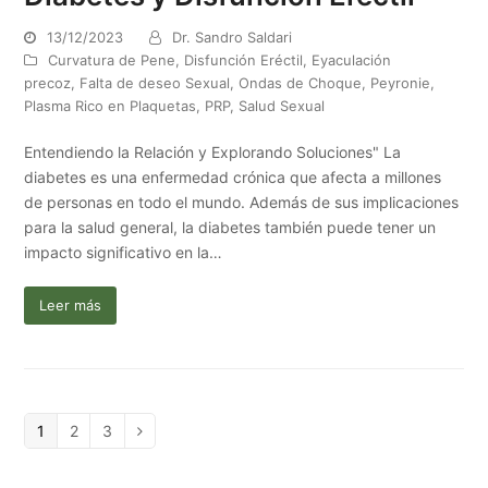
13/12/2023
Dr. Sandro Saldari
Curvatura de Pene
,
Disfunción Eréctil
,
Eyaculación
precoz
,
Falta de deseo Sexual
,
Ondas de Choque
,
Peyronie
,
Plasma Rico en Plaquetas
,
PRP
,
Salud Sexual
Entendiendo la Relación y Explorando Soluciones" La
diabetes es una enfermedad crónica que afecta a millones
de personas en todo el mundo. Además de sus implicaciones
para la salud general, la diabetes también puede tener un
impacto significativo en la…
Leer más
Page
Page
Page
1
2
3
Siguiente