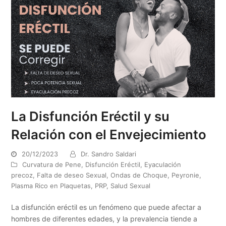
La Disfunción Eréctil y su
Relación con el Envejecimiento
20/12/2023
Dr. Sandro Saldari
Curvatura de Pene
,
Disfunción Eréctil
,
Eyaculación
precoz
,
Falta de deseo Sexual
,
Ondas de Choque
,
Peyronie
,
Plasma Rico en Plaquetas
,
PRP
,
Salud Sexual
La disfunción eréctil es un fenómeno que puede afectar a
hombres de diferentes edades, y la prevalencia tiende a