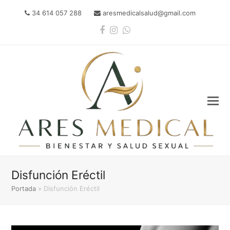
34 614 057 288
aresmedicalsalud@gmail.com
Facebook
Instagram
Whatsapp
Disfunción Eréctil
Portada
»
Disfunción Eréctil