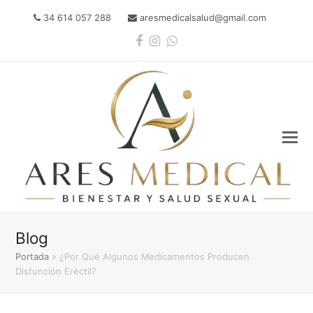
34 614 057 288
aresmedicalsalud@gmail.com
Facebook
Instagram
Whatsapp
Blog
Portada
»
¿Por Qué Algunos Medicamentos Producen
Disfunción Eréctil?