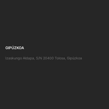
GIPÚZKOA
Izaskungo Aldapa, S/N 20400 Tolosa, Gipúzkoa