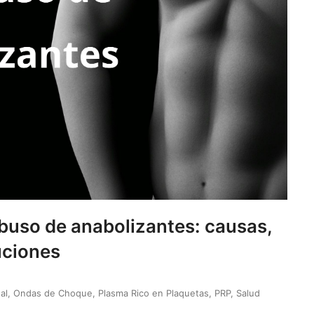
abuso de anabolizantes: causas,
uciones
al
,
Ondas de Choque
,
Plasma Rico en Plaquetas
,
PRP
,
Salud