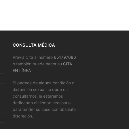
CONSULTA MÉDICA
Previa Cita al número
651797086
o también puede hacer su
CITA
EN LÍNEA
Si padece de alguna condición o
disfunción sexual no dude en
consultarnos, le estaremos
dedicando el tiempo necesario
para tender su caso con absoluta
discreción.