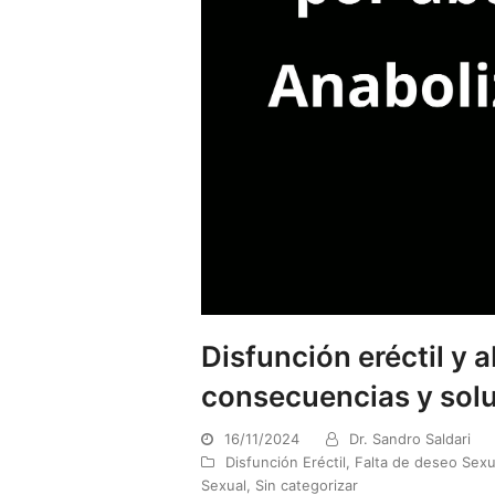
Disfunción eréctil y 
consecuencias y sol
16/11/2024
Dr. Sandro Saldari
Disfunción Eréctil
,
Falta de deseo Sexu
Sexual
,
Sin categorizar