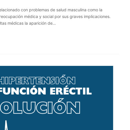
relacionado con problemas de salud masculina como la
preocupación médica y social por sus graves implicaciones.
ltas médicas la aparición de…