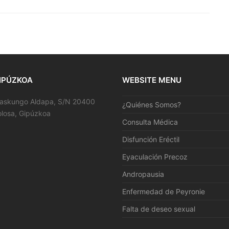
IPÚZKOA
WEBSITE MENU
zaskungo Aldapa, S/N 20400
¿Quiénes Somos?
olosa, Gipúzkoa
Consulta Médica
Disfunción Eréctil
Eyaculación Precoz
Andropausia
Enfermedad de Peyronie
Falta de deseo sexual