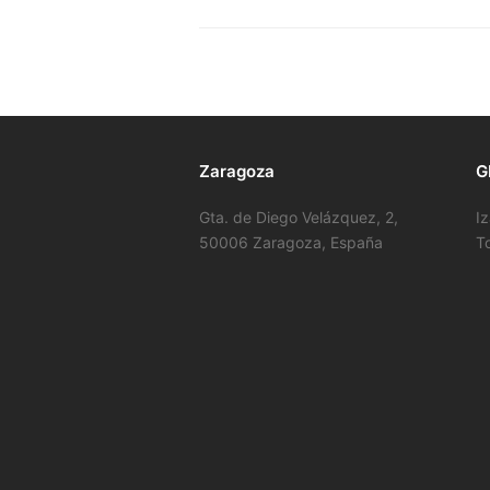
Zaragoza
G
Gta. de Diego Velázquez, 2,
I
50006 Zaragoza, España
T