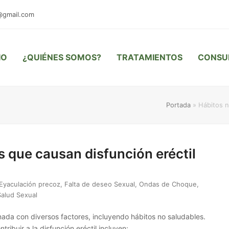
@gmail.com
IO
¿QUIÉNES SOMOS?
TRATAMIENTOS
CONSU
Portada
»
Hábitos n
s que causan disfunción eréctil
Eyaculación precoz
,
Falta de deseo Sexual
,
Ondas de Choque
,
Salud Sexual
onada con diversos factores, incluyendo hábitos no saludables.
ribuir a la disfunción eréctil incluyen: