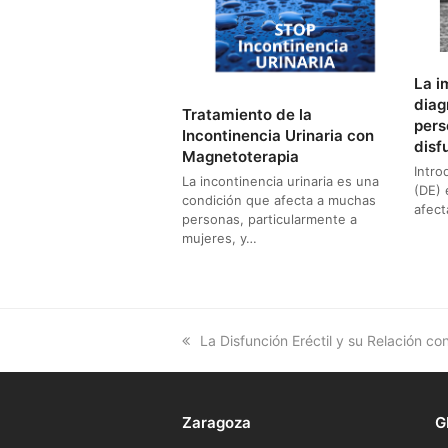
La i
diag
Tratamiento de la
pers
Incontinencia Urinaria con
disf
Magnetoterapia
Intro
La incontinencia urinaria es una
(DE)
condición que afecta a muchas
afec
personas, particularmente a
mujeres, y…
previous
La Disfunción Eréctil y su Relación co
post:
Zaragoza
G