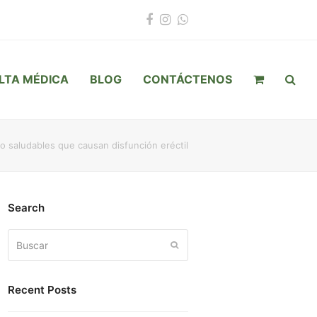
Facebook
Instagram
Whatsapp
LTA MÉDICA
BLOG
CONTÁCTENOS
o saludables que causan disfunción eréctil
Search
Buscar
Enviar
Recent Posts