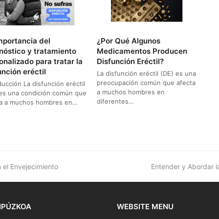
mportancia del
¿Por Qué Algunos
nóstico y tratamiento
Medicamentos Producen
onalizado para tratar la
Disfunción Eréctil?
unción eréctil
La disfunción eréctil (DE) es una
preocupación común que afecta
ducción La disfunción eréctil
a muchos hombres en
 es una condición común que
diferentes…
ta a muchos hombres en…
next
n el Envejecimiento
Entender y Abordar la
post:
IPÚZKOA
WEBSITE MENU