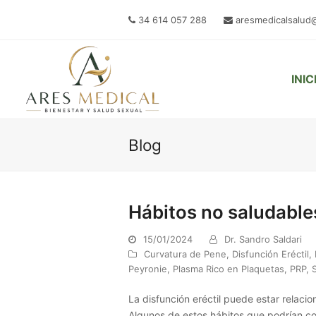
34 614 057 288
aresmedicalsalud
INIC
Blog
Hábitos no saludable
15/01/2024
Dr. Sandro Saldari
Curvatura de Pene
,
Disfunción Eréctil
,
Peyronie
,
Plasma Rico en Plaquetas
,
PRP
,
La disfunción eréctil puede estar relaci
Algunos de estos hábitos que podrían cont