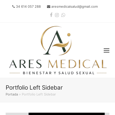
34 614 057 288
aresmedicalsalud@gmail.com
Facebook
Instagram
Whatsapp
Portfolio Left Sidebar
Portada
»
Portfolio Left Sidebar