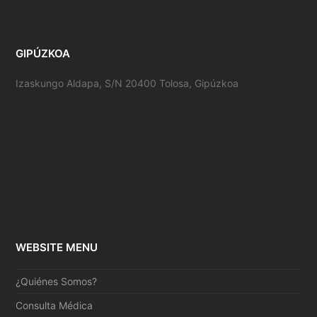
GIPÚZKOA
Izaskungo Aldapa, S/N 20400 Tolosa, Gipúzkoa
WEBSITE MENU
¿Quiénes Somos?
Consulta Médica